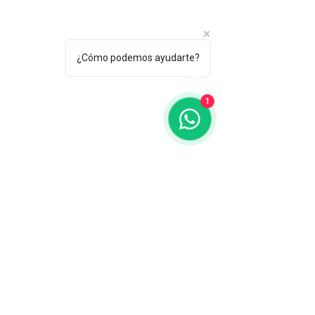
Envío y devoluciones
Políticas de la tienda
Métodos de pago
¿Cómo podemos ayudarte?
Contacto
1
Whatsapp:
3219269941
operaciones@spoter.digital
Facebook
Instagram
Pinterest
Suscríbete para no perderte
nuestras ofertas
Email