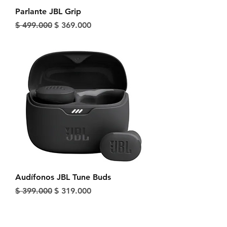
Parlante JBL Grip
Precio
Precio de oferta
$ 499.000
$ 369.000
Audífonos JBL Tune Buds
Precio
Precio de oferta
$ 399.000
$ 319.000