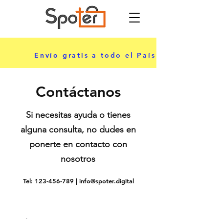
ciar sesión
Envío gratis a todo el País
Contáctanos
Si necesitas ayuda o tienes
alguna consulta, no dudes en
ponerte en contacto con
nosotros
Tel:
123-456-789
|
info@spoter.digital