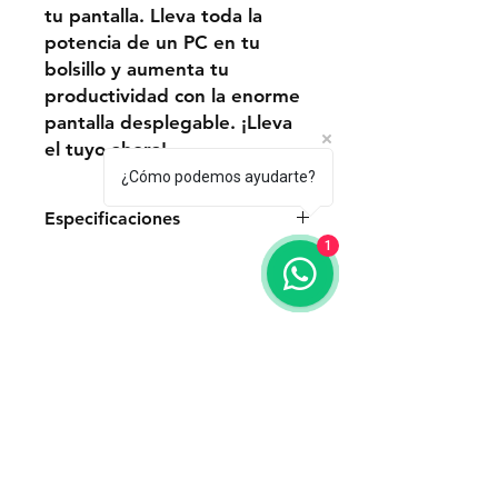
tu pantalla. Lleva toda la
potencia de un PC en tu
bolsillo y aumenta tu
productividad con la enorme
pantalla desplegable. ¡Lleva
el tuyo ahora!
¿Cómo podemos ayudarte?
Especificaciones
1
Especificaciones:
Almacenamiento y Procesamiento
Memoria Interna
256 GB
Envío y devoluciones
Memoria RAM
Políticas de la tienda
12 GB
Métodos de pago
Marca del Procesador
Qualcomm
Número de Núcleos (más núcleos
más multitareas)
Contacto
8 Nucleos