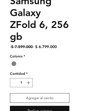
Samsung
Galaxy
ZFold 6, 256
gb
Precio
Precio de oferta
 $ 7.599.000 
$ 6.799.000
Colores
*
Cantidad
*
Agregar al carrito
Realizar compra