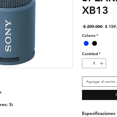
XB13
Precio
 $ 209.000 
$ 159
Colores
*
Cantidad
*
Agregar al carrito
o
res: Sí
Especificaciones