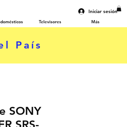
Iniciar sesión
odomésticos
Televisores
Más
el País
te SONY
ER SRS-