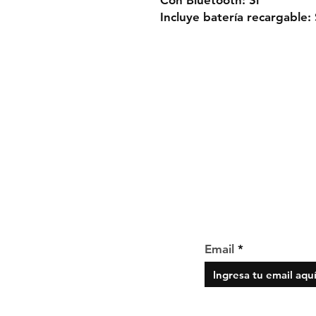
Con Bluetooth: Sí
Incluye batería recargable: 
Envío y devolucio
Políticas de la tie
Métodos de pago
Suscríbete para no pe
Email