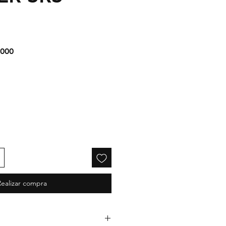
Precio
.000
de
oferta
Realizar compra