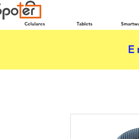
Celulares
Tablets
Smartw
E