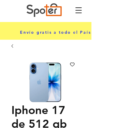
ciar sesión
Envío gratis a todo el País
Iphone 17
de 512 gb