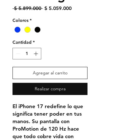
Precio
Precio de oferta
 $ 5.899.000 
$ 5.059.000
Colores
*
Cantidad
*
Agregar al carrito
Realizar compra
El iPhone 17 redefine lo que
significa tener poder en tus
manos. Su pantalla con
ProMotion de 120 Hz hace
que todo cobre vida con