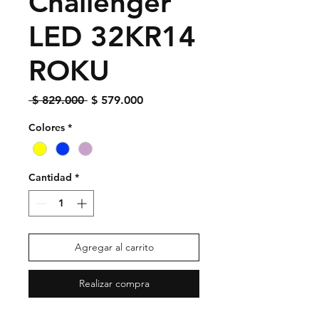
Challenger
LED 32KR14
ROKU
Precio
Precio
 $ 829.000 
$ 579.000
de
oferta
Colores
*
Cantidad
*
Agregar al carrito
Realizar compra