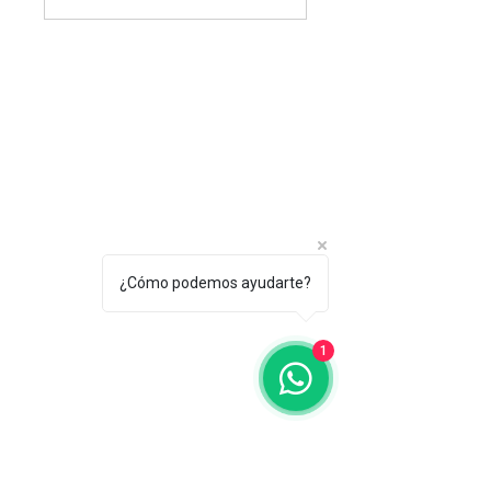
Envío y devoluciones
Políticas de la tienda
Métodos de pago
Contacto
Whatsapp:
3219269941
¿Cómo podemos ayudarte?
operaciones@spoter.digital
1
Facebook
Instagram
Pinterest