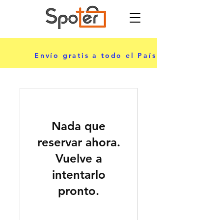
ciar sesión
Envío gratis a todo el País
Nada que
reservar ahora.
Vuelve a
intentarlo
pronto.